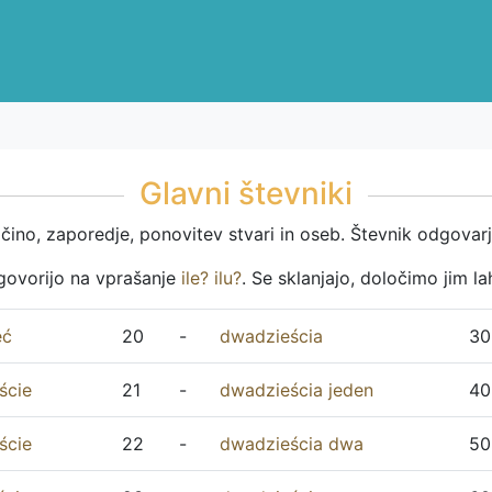
Glavni števniki
ličino, zaporedje, ponovitev stvari in oseb. Števnik odgova
dgovorijo na vprašanje
ile
?
ilu
?
. Se sklanjajo, določimo jim la
ęć
20
-
dwadzieścia
30
ście
21
-
dwadzieścia
jeden
40
ście
22
-
dwadzieścia
dwa
50