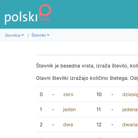
K vsebini
Slovnica
Števniki
Števnik je besedna vrsta, izraža število, ko
Glavni številki izražajo količino štetega. O
0
-
zero
10
-
dziesi
1
-
jeden
11
-
jedena
2
-
dwa
12
-
dwana