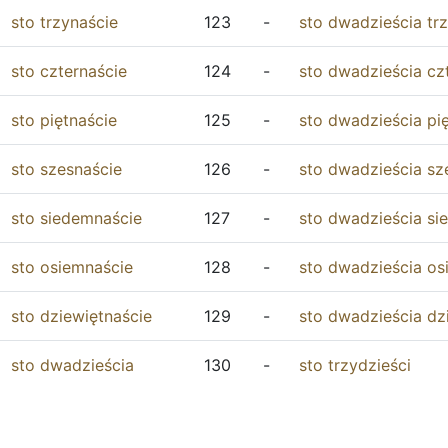
sto
trzynaście
123
-
sto
dwadzieścia
tr
sto
czternaście
124
-
sto
dwadzieścia
cz
sto
piętnaście
125
-
sto
dwadzieścia
pi
sto
szesnaście
126
-
sto
dwadzieścia
sz
sto
siedemnaście
127
-
sto
dwadzieścia
si
sto
osiemnaście
128
-
sto
dwadzieścia
os
sto
dziewiętnaście
129
-
sto
dwadzieścia
dz
sto
dwadzieścia
130
-
sto
trzydzieści