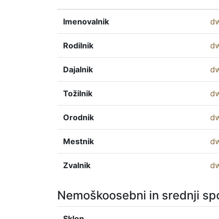
Imenovalnik
dw
Rodilnik
d
Dajalnik
d
Tožilnik
dw
Orodnik
d
Mestnik
d
Zvalnik
dw
Nemoškoosebni in srednji sp
Sklon