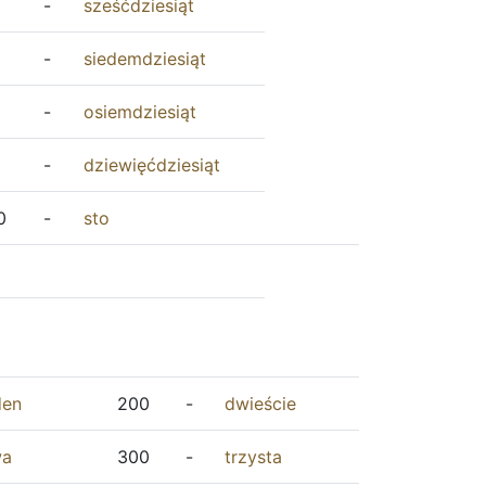
-
sześćdziesiąt
-
siedemdziesiąt
-
osiemdziesiąt
-
dziewięćdziesiąt
0
-
sto
den
200
-
dwieście
wa
300
-
trzysta