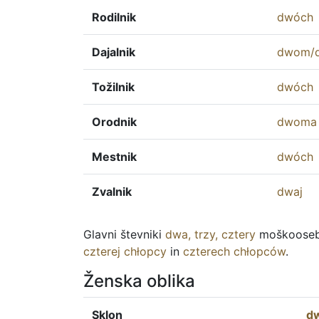
Rodilnik
dwóch
Dajalnik
dwom
/
Tožilnik
dwóch
Orodnik
dwoma
Mestnik
dwóch
Zvalnik
dwaj
Glavni števniki
dwa
,
trzy
,
cztery
moškoosebn
czterej
chłopcy
in
czterech
chłopców
.
Ženska oblika
Sklon
d