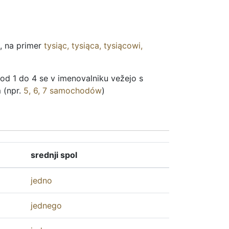
, na primer
tysiąc
,
tysiąca
,
tysiącowi
,
ki od 1 do 4 se v imenovalniku vežejo s
m (npr.
5, 6, 7
samochodów
)
srednji spol
jedno
jednego