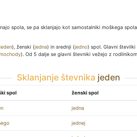
ajo spola, se pa sklanjajo kot samostalniki moškega spola
jeden
), ženski (
jedna
) in srednji (
jedno
) spol. Glavni števil
mochody
). Od 5 dalje se glavni števniki vežejo z rodilniko
Sklanjanje števnika
jeden
ki spol
ženski spol
en
jedna
nego
jednej