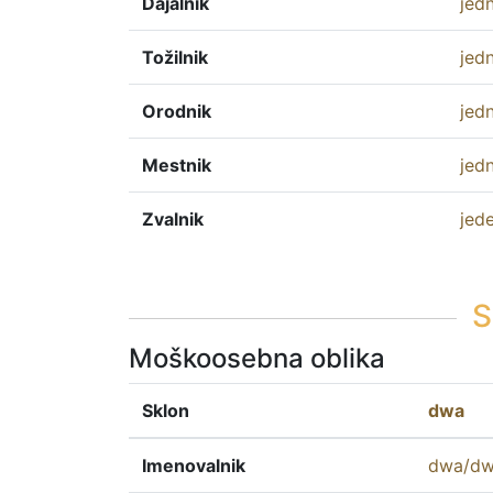
Dajalnik
jed
Tožilnik
jed
Orodnik
jed
Mestnik
jed
Zvalnik
jed
S
Moškoosebna oblika
Sklon
dwa
Imenovalnik
dwa
/
dw