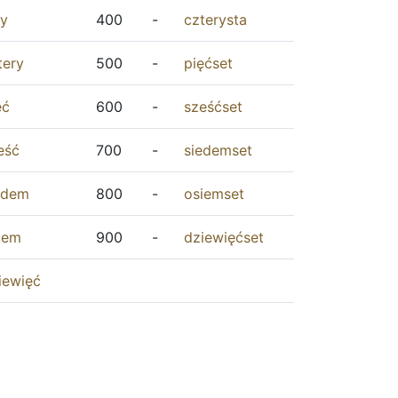
zy
400
-
czterysta
tery
500
-
pięćset
ęć
600
-
sześćset
eść
700
-
siedemset
edem
800
-
osiemset
iem
900
-
dziewięćset
iewięć