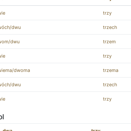
ie
trzy
wóch
/
dwu
trzech
wom
/
dwu
trzem
ie
trzy
wiema
/
dwoma
trzema
wóch
/
dwu
trzech
ie
trzy
ol
dwa
trzy