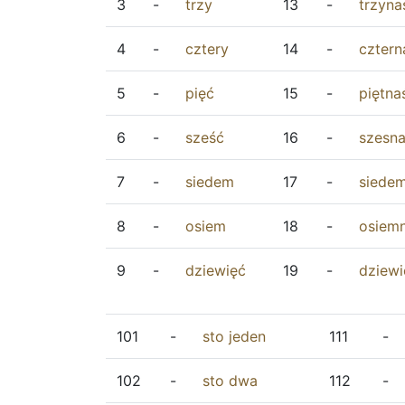
3
-
trzy
13
-
trzyna
4
-
cztery
14
-
cztern
5
-
pięć
15
-
piętna
6
-
sześć
16
-
szesna
7
-
siedem
17
-
siedem
8
-
osiem
18
-
osiemn
9
-
dziewięć
19
-
dziewi
101
-
sto
jeden
111
-
102
-
sto
dwa
112
-