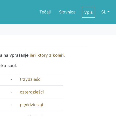
Tečaji
Slovnica
SL
Vpis
rja na vprašanje
ile
?
który
z
kolei
?
.
hko spol.
-
trzydzieści
-
czterdzieści
-
pięćdziesiąt