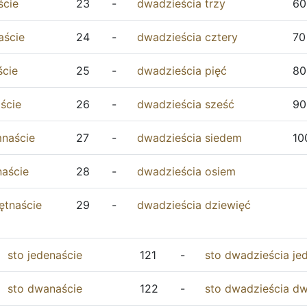
ście
23
-
dwadzieścia
trzy
60
aście
24
-
dwadzieścia
cztery
70
ście
25
-
dwadzieścia
pięć
80
ście
26
-
dwadzieścia
sześć
90
naście
27
-
dwadzieścia
siedem
10
aście
28
-
dwadzieścia
osiem
ętnaście
29
-
dwadzieścia
dziewięć
sto
jedenaście
121
-
sto
dwadzieścia
je
sto
dwanaście
122
-
sto
dwadzieścia
d