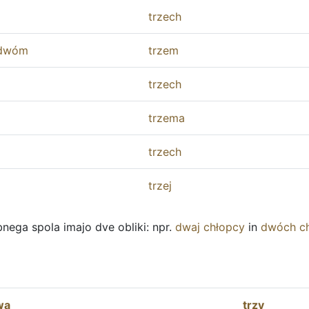
trzech
dwóm
trzem
trzech
trzema
trzech
trzej
ega spola imajo dve obliki: npr.
dwaj
chłopcy
in
dwóch
c
wa
trzy