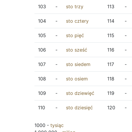
103
-
sto
trzy
113
-
104
-
sto
cztery
114
-
105
-
sto
pięć
115
-
106
-
sto
sześć
116
-
107
-
sto
siedem
117
-
108
-
sto
osiem
118
-
109
-
sto
dziewięć
119
-
110
-
sto
dziesięć
120
-
1000 -
tysiąc