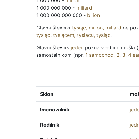
1 000 000 -
milion
1 000 000 000 -
miliard
1 000 000 000 000 -
bilion
Glavni števniki
tysiąc
,
milion
,
miliard
ne pozn
tysiąc
,
tysiącem
,
tysiącu
,
tysiąc
.
Glavni števnik
jeden
pozna v ednini moški (
samostalnikom (npr.
1
samochód
, 2, 3, 4
sa
Sklon
moš
Imenovalnik
jed
Rodilnik
jed