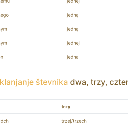
nemu
jednej
nego
jedną
nym
jedną
nym
jednej
en
jedna
klanjanje števnika
dwa
,
trzy
,
czte
trzy
óch
trzej
/
trzech