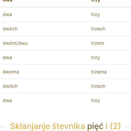
dwa
trzy
dwóch
trzech
dwóm
/
dwu
trzem
dwa
trzy
dwoma
trzema
dwóch
trzech
dwa
trzy
Sklanjanje števnika
pięć
i {2}