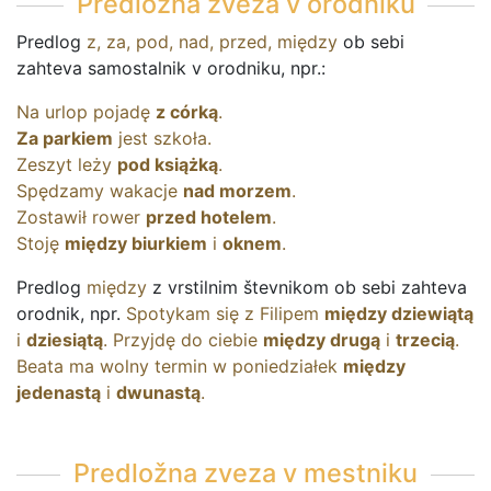
Predložna zveza v orodniku
Predlog
z
,
za
,
pod
,
nad
,
przed
,
między
ob sebi
zahteva samostalnik v orodniku, npr.:
Na
urlop
pojadę
z
córką
.
Za
parkiem
jest
szkoła
.
Zeszyt
leży
pod
książką
.
Spędzamy
wakacje
nad
morzem
.
Zostawił
rower
przed
hotelem
.
Stoję
między
biurkiem
i
oknem
.
Predlog
między
z vrstilnim števnikom ob sebi zahteva
orodnik, npr.
Spotykam
się
z
Filipem
między
dziewiątą
i
dziesiątą
.
Przyjdę
do
ciebie
między
drugą
i
trzecią
.
Beata
ma
wolny
termin
w
poniedziałek
między
jedenastą
i
dwunastą
.
Predložna zveza v mestniku