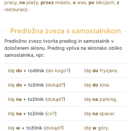
pracy
,
na
plaży
,
przez
miasto
,
u
was
,
po
lekcjach
,
z
restauracji
.
Predložna zveza s samostalnikom
Predložno zvezo tvorita predlog in samostalnik v
določenem sklonu. Predlog vpliva na sklonsko obliko
samostalnika, npr:
Idę
do
+ rodilnik (
do
kogo
?
)
Idę
do
fryzjera
.
Idę
do
+ tožilnik (
dokąd
?
)
Idę
do
kina
.
Idę
na
+ tožilnik (
dokąd
?
)
Idę
na
parking
.
Idę
na
+ tožilnik (
co
?
)
Idę
na
spacer
.
Idę
w
+ tožilnik (
dokąd
?
)
Idę
w
góry
.