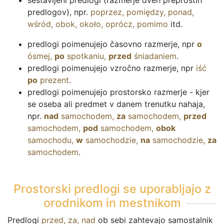
sestavljeni predlogi (razmerje dveh preprostih
predlogov), npr.
poprzez
,
pomiędzy
,
ponad
,
wśród
,
obok
,
około
,
oprócz
,
pomimo
itd.
predlogi poimenujejo časovno razmerje, npr
o
ósmej
,
po
spotkaniu
,
przed
śniadaniem
.
predlogi poimenujejo vzročno razmerje, npr
iść
po
prezent
.
predlogi poimenujejo prostorsko razmerje - kjer
se oseba ali predmet v danem trenutku nahaja,
npr.
nad
samochodem
,
za
samochodem
,
przed
samochodem
,
pod
samochodem
,
obok
samochodu
,
w
samochodzie
,
na
samochodzie
,
za
samochodem
.
Prostorski predlogi se uporabljajo z
orodnikom in mestnikom
Predlogi
przed
,
za
,
nad
ob sebi zahtevajo samostalnik