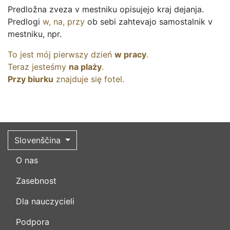
Predložna zveza v mestniku opisujejo kraj dejanja.
Predlogi
w
,
na
,
przy
ob sebi zahtevajo samostalnik v
mestniku, npr.
To
jest
mój
pierwszy
dzień
w
pracy
.
Teraz
jesteśmy
na
plaży
.
Przy
biurku
znajduje
się
fotel
.
Slovenščina
O nas
Zasebnost
Dla nauczycieli
Podpora