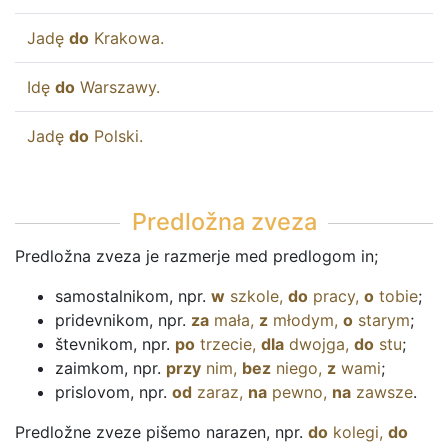
Jadę
do
Krakowa
.
Idę
do
Warszawy
.
Jadę
do
Polski
.
Predložna zveza
Predložna zveza je razmerje med predlogom in;
samostalnikom, npr.
w
szkole
,
do
pracy
,
o
tobie
;
pridevnikom, npr.
za
mała
,
z
młodym
,
o
starym
;
števnikom, npr.
po
trzecie
,
dla
dwojga
,
do
stu
;
zaimkom, npr.
przy
nim
,
bez
niego
,
z
wami
;
prislovom, npr.
od
zaraz
,
na
pewno
,
na
zawsze
.
Predložne zveze pišemo narazen, npr.
do
kolegi
,
do