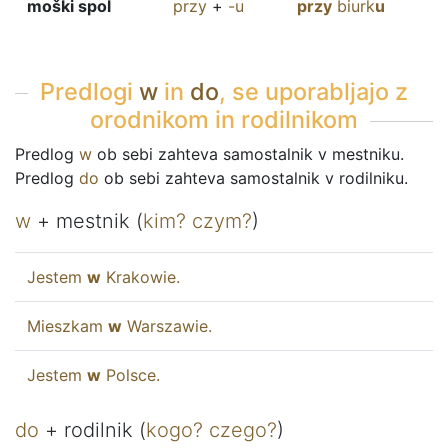
moški spol
przy
+
-u
przy
biurk
u
Predlogi
w
in
do
, se uporabljajo z
orodnikom in rodilnikom
Predlog
w
ob sebi zahteva samostalnik v mestniku.
Predlog
do
ob sebi zahteva samostalnik v rodilniku.
w
+ mestnik (
kim
?
czym
?
)
Jestem
w
Krakowie
.
Mieszkam
w
Warszawie
.
Jestem
w
Polsce
.
do
+ rodilnik (
kogo
?
czego
?
)