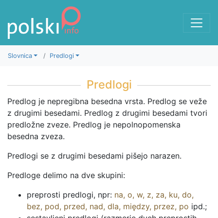
K vsebini
Slovnica
Predlogi
Predlogi
Predlog je nepregibna besedna vrsta. Predlog se veže
z drugimi besedami. Predlog z drugimi besedami tvori
predložne zveze. Predlog je nepolnopomenska
besedna zveza.
Predlogi se z drugimi besedami pišejo narazen.
Predloge delimo na dve skupini:
preprosti predlogi, npr:
na
,
o
,
w
,
z
,
za
,
ku
,
do
,
bez
,
pod
,
przed
,
nad
,
dla
,
między
,
przez
,
po
ipd.;