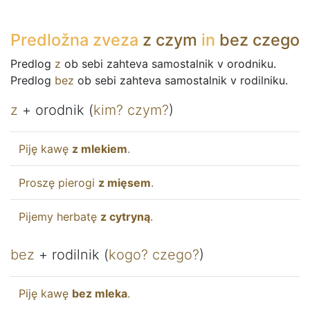
Predložna zveza
z
czym
in
bez
czego
Predlog
z
ob sebi zahteva samostalnik v orodniku.
Predlog
bez
ob sebi zahteva samostalnik v rodilniku.
z
+ orodnik (
kim
?
czym
?
)
Piję
kawę
z
mlekiem
.
Proszę
pierogi
z
mięsem
.
Pijemy
herbatę
z
cytryną
.
bez
+ rodilnik (
kogo
?
czego
?
)
Piję
kawę
bez
mleka
.