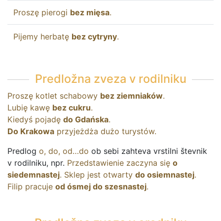
Proszę
pierogi
bez
mięsa
.
Pijemy
herbatę
bez
cytryny
.
Predložna zveza v rodilniku
Proszę
kotlet
schabowy
bez
ziemniaków
.
Lubię
kawę
bez
cukru
.
Kiedyś
pojadę
do
Gdańska
.
Do
Krakowa
przyjeżdża
dużo
turystów
.
Predlog
o
,
do
,
od
…
do
ob sebi zahteva vrstilni števnik
v rodilniku, npr.
Przedstawienie
zaczyna
się
o
siedemnastej
.
Sklep
jest
otwarty
do
osiemnastej
.
Filip
pracuje
od
ósmej
do
szesnastej
.