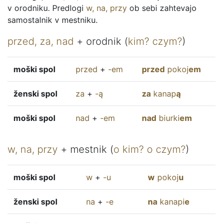
v orodniku. Predlogi
w
,
na
,
przy
ob sebi zahtevajo
samostalnik v mestniku.
przed
,
za
,
nad
+ orodnik (
kim
?
czym
?
)
moški spol
przed
+
-em
przed
pokoj
em
ženski spol
za
+
-ą
za
kanap
ą
moški spol
nad
+
-em
nad
biurki
em
w
,
na
,
przy
+ mestnik (
o
kim
?
o
czym
?
)
moški spol
w
+
-u
w
pokoj
u
ženski spol
na
+
-e
na
kanapi
e