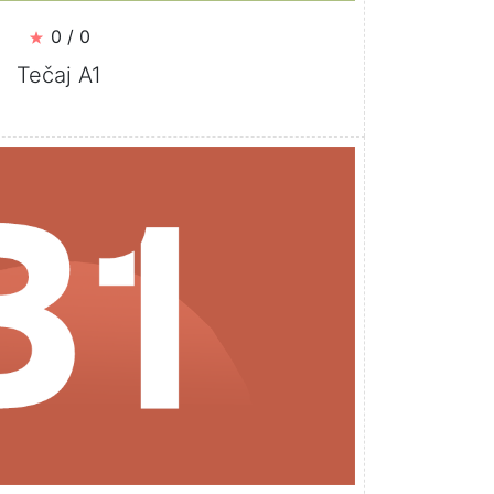
0 / 0
Tečaj A1