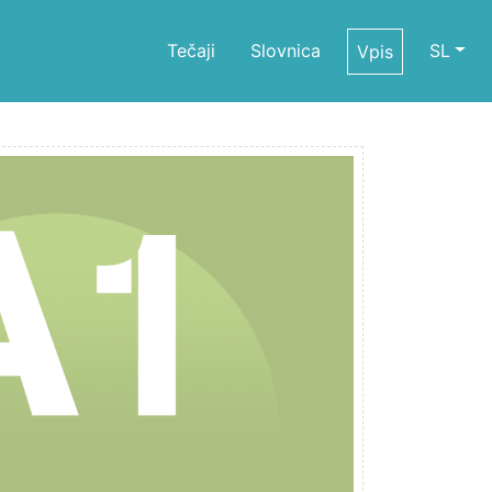
Tečaji
Slovnica
SL
Vpis