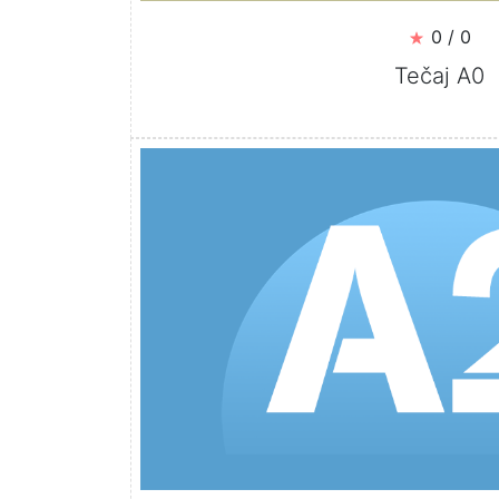
0 / 0
Tečaj A0