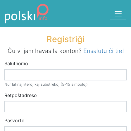
Al la enhavo
Registriĝi
Ĉu vi jam havas la konton?
Ensalutu ĉi tie!
Salutnomo
Nur latinaj literoj kaj substrekoj (5-15 simboloj)
Retpoŝtadreso
Enmetu validan retpoŝtan adreson.
Pasvorto