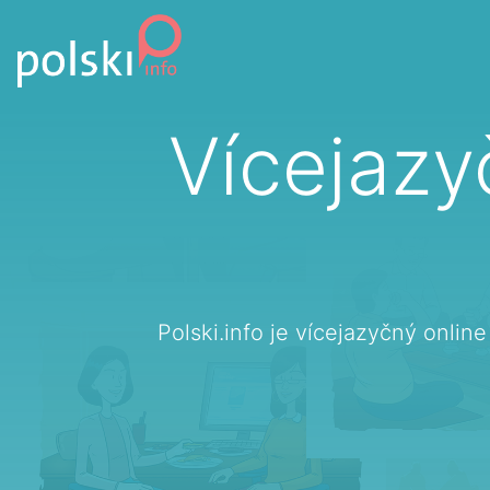
Přejít k obsahu
Vícejazy
Polski.info je vícejazyčný onlin