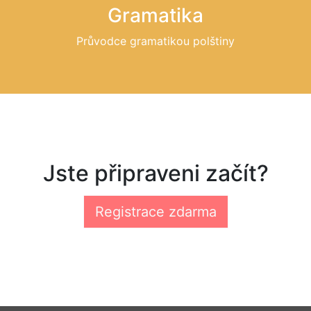
Gramatika
Průvodce gramatikou polštiny
Jste připraveni začít?
Registrace zdarma