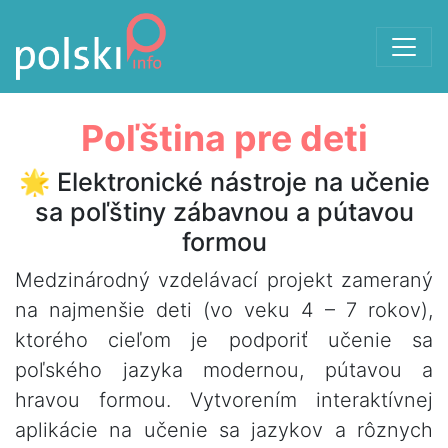
Späť na obsah
Poľština pre deti
🌟 Elektronické nástroje na učenie
sa poľštiny zábavnou a pútavou
formou
Medzinárodný vzdelávací projekt zameraný
na najmenšie deti (vo veku 4 – 7 rokov),
ktorého cieľom je podporiť učenie sa
poľského jazyka modernou, pútavou a
hravou formou. Vytvorením interaktívnej
aplikácie na učenie sa jazykov a rôznych