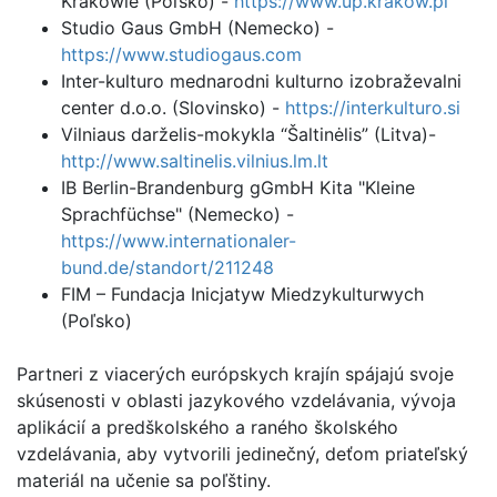
Krakowie (Poľsko) -
https://www.up.krakow.pl
Studio Gaus GmbH (Nemecko) -
https://www.studiogaus.com
Inter-kulturo mednarodni kulturno izobraževalni
center d.o.o. (Slovinsko) -
https://interkulturo.si
Vilniaus darželis-mokykla “Šaltinėlis” (Litva)-
http://www.saltinelis.vilnius.lm.lt
IB Berlin-Brandenburg gGmbH Kita "Kleine
Sprachfüchse" (Nemecko) -
https://www.internationaler-
bund.de/standort/211248
FIM – Fundacja Inicjatyw Miedzykulturwych
(Poľsko)
Partneri z viacerých európskych krajín spájajú svoje
skúsenosti v oblasti jazykového vzdelávania, vývoja
aplikácií a predškolského a raného školského
vzdelávania, aby vytvorili jedinečný, deťom priateľský
materiál na učenie sa poľštiny.