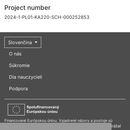
Project number
2024-1-PL01-KA220-SCH-000252853
Slovenčina
O nás
Súkromie
Dla nauczycieli
Podpora
Financované Európskou úniou. Vyjadrené názory a postoje sú
názormi a vyhláseniami autora(-ov) a nemusia nevyhnutne odrážať