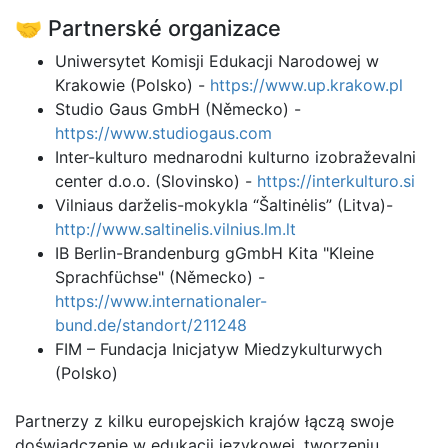
🤝 Partnerské organizace
Uniwersytet Komisji Edukacji Narodowej w
Krakowie (Polsko) -
https://www.up.krakow.pl
Studio Gaus GmbH (Německo) -
https://www.studiogaus.com
Inter-kulturo mednarodni kulturno izobraževalni
center d.o.o. (Slovinsko) -
https://interkulturo.si
Vilniaus darželis-mokykla “Šaltinėlis” (Litva)-
http://www.saltinelis.vilnius.lm.lt
IB Berlin-Brandenburg gGmbH Kita "Kleine
Sprachfüchse" (Německo) -
https://www.internationaler-
bund.de/standort/211248
FIM – Fundacja Inicjatyw Miedzykulturwych
(Polsko)
Partnerzy z kilku europejskich krajów łączą swoje
doświadczenie w edukacji językowej, tworzeniu