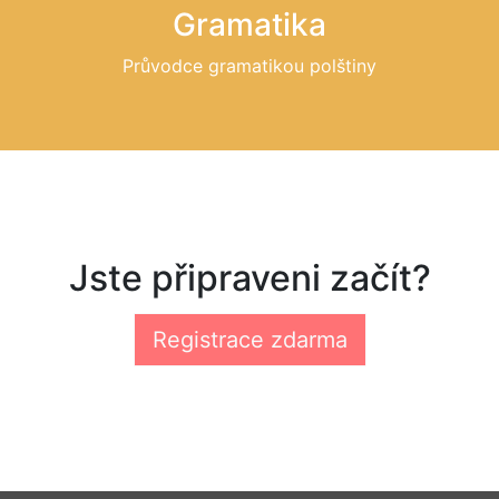
Gramatika
Průvodce gramatikou polštiny
Jste připraveni začít?
Registrace zdarma