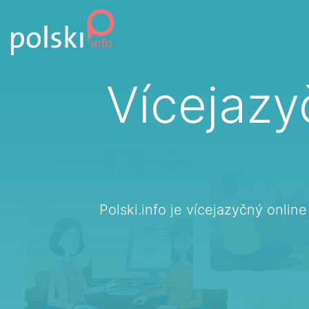
Přejít k obsahu
Vícejazy
Polski.info je vícejazyčný onlin